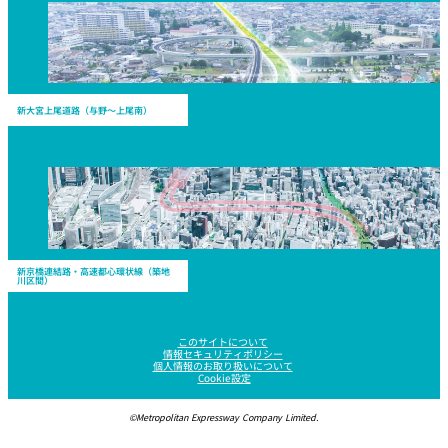
新大宮上尾道路（与野～上尾南）
新京橋連結路・高速都心環状線（築地
川区間）
このサイトについて
情報セキュリティポリシー
個人情報のお取り扱いについて
Cookie設定
©Metropolitan Expressway Company Limited.