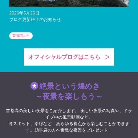
2026年5月26日
202
クイ
ブログ更新終了のお知らせ
首都
ース
首都高info
グ
オフィシャルブログはこちら
絶景という煌めき
～夜景を楽しもう～
首都高の美しい夜景をご紹介します。 美しい夜景の写真や、ドラ
イブ中の風景動画など、
各スポット、沿線など、あらゆる視点から楽しむことができま
す。助手席の方へ素敵な夜景をプレゼント！