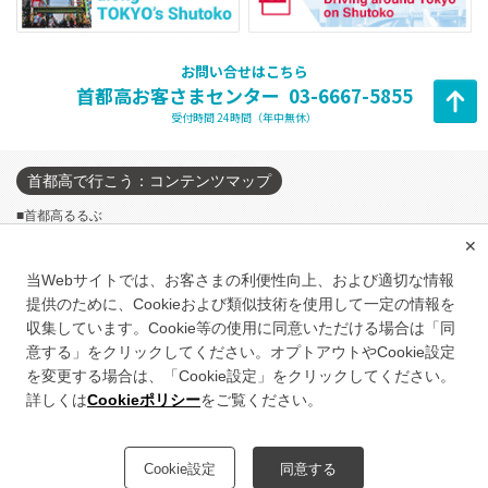
お問い合せはこちら
首都高お客さまセンター
03-6667-5855
受付時間 24時間（年中無休）
首都高で行こう：コンテンツマップ
■首都高るるぶ
✕
■キャンペーン バックナンバー
■夜景を楽しもう
当Webサイトでは、お客さまの利便性向上、および適切な情報
To English page >
提供のために、Cookieおよび類似技術を使用して一定の情報を
収集しています。Cookie等の使用に同意いただける場合は「同
■オフィシャルブログ
意する」をクリックしてください。オプトアウトやCookie設定
■メルマガ会員登録
を変更する場合は、「Cookie設定」をクリックしてください。
■FUN DRIVING along TOKYO's Shutoko
詳しくは
Cookieポリシー
をご覧ください。
■イベント情報
このサイトについて
情報セキュリティポリシー
Cookie設定
同意する
個人情報のお取り扱いについて