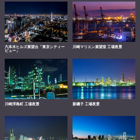
六本木ヒルズ展望台「東京シティー
川崎マリエン展望室 工場夜景
ビュー」
川崎浮島町 工場夜景
新磯子 工場夜景