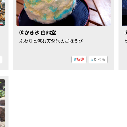
Ⓑかき氷 白熊堂
ふわりと涼む天然氷のごほうび
特典
たべる