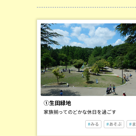
①生田緑地
家族揃ってのどかな休日を過ごす
みる
あそぶ
ま