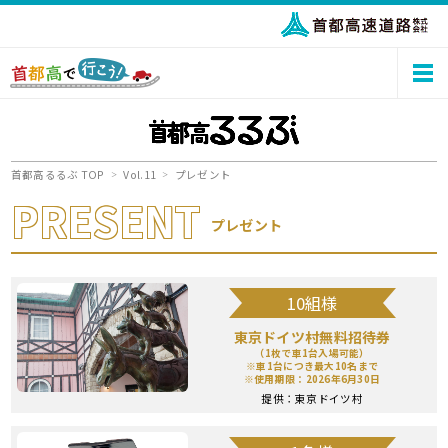
首都高るるぶ TOP
Vol.11
プレゼント
PRESENT
プレゼント
10組様
東京ドイツ村無料招待券
（1枚で車1台入場可能）
※車1台につき最大10名まで
※使用期限：2026年6月30日
提供：
東京ドイツ村