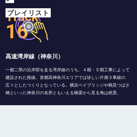
Track
プレイリスト
16
高速湾岸線（神奈川）
一都二県の沿岸部を走る湾岸線のうち、４期・５期工事によって
建設された路線。首都高神奈川エリアでは珍しい片側３車線の
広々としたつくりとなっている。横浜ベイブリッジや鶴見つばさ
橋といった神奈川の名所ともいえる橋梁から見る海は絶景。