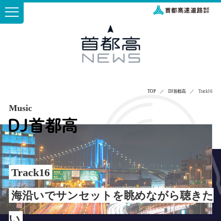
TOP
／
DJ首都高
／ Track16
Music
Track16
海沿いでサンセットを眺めながら聴きた
い