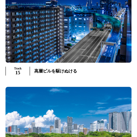
Track
高層ビルを駆けぬける
15