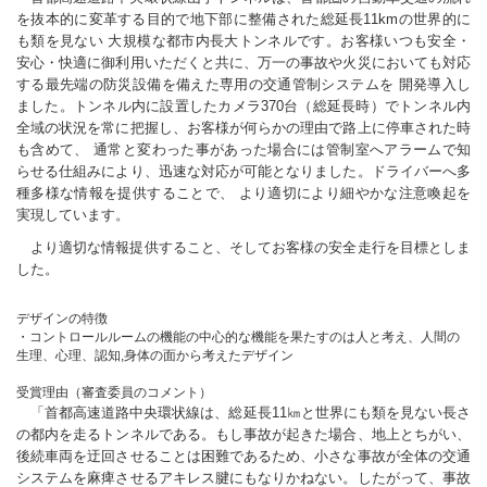
を抜本的に変革する目的で地下部に整備された総延長11kmの世界的に
も類を見ない 大規模な都市内長大トンネルです。お客様いつも安全・
安心・快適に御利用いただくと共に、万一の事故や火災においても対応
する最先端の防災設備を備えた専用の交通管制システムを 開発導入し
ました。トンネル内に設置したカメラ370台（総延長時）でトンネル内
全域の状況を常に把握し、お客様が何らかの理由で路上に停車された時
も含めて、 通常と変わった事があった場合には管制室へアラームで知
らせる仕組みにより、迅速な対応が可能となりました。ドライバーへ多
種多様な情報を提供することで、 より適切により細やかな注意喚起を
実現しています。
より適切な情報提供すること、そしてお客様の安全走行を目標としま
した。
デザインの特徴
・コントロールルームの機能の中心的な機能を果たすのは人と考え、人間の
生理、心理、認知,身体の面から考えたデザイン
受賞理由（審査委員のコメント）
「首都高速道路中央環状線は、総延長11㎞と世界にも類を見ない長さ
の都内を走るトンネルである。もし事故が起きた場合、地上とちがい、
後続車両を迂回させることは困難であるため、小さな事故が全体の交通
システムを麻痺させるアキレス腱にもなりかねない。したがって、事故