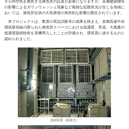
ネル内空気を換気する換気所の設置が必要になりますが、高層建築物等
の影響によるダウンウォッシュ現象など複雑な拡散状況が生じる地域に
おいては、換気所近傍の大気環境の局所的な影響が懸念されています。
本プロジェクトは、数度の実証試験等の成果を踏まえ、首都高速中央
環状新宿線の限られた換気所スペースにおける低濃度、常温、大風量の
低濃度脱硝技術を実機導入したことが評価され、環境賞に値するものと
認められました。
脱硝装置（吸着式）