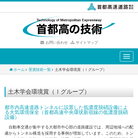
お問い合わせ
サイトマップ
Toggle
naviga
ホーム
受賞技術一覧
土木学会環境賞（Ⅰグループ）
土木学会環境賞（Ⅰグループ）
都市内高速道路トンネルに設置した低濃度脱硝設備によ
る大気環境保全（首都高速中央環状新宿線の低濃度脱硝
設備）
自動車交通が集中する大都市中心部の道路建設では、周辺地域への配
慮からトンネル構造を採用する事例が増加しています。このため、トン