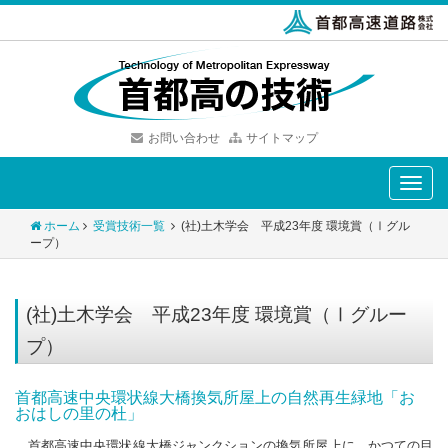
お問い合わせ
サイトマップ
Toggle
naviga
ホーム
受賞技術一覧
(社)土木学会 平成23年度 環境賞（Ⅰグル
ープ）
(社)土木学会 平成23年度 環境賞（Ⅰグルー
プ）
首都高速中央環状線大橋換気所屋上の自然再生緑地「お
おはしの里の杜」
首都高速中央環状線大橋ジャンクションの換気所屋上に、かつての目