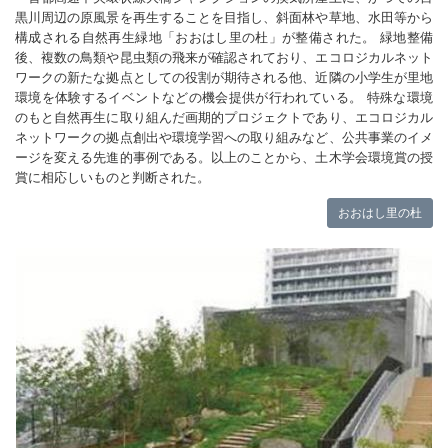
黒川周辺の原風景を再生することを目指し、斜面林や草地、水田等から
構成される自然再生緑地「おおはし里の杜」が整備された。 緑地整備
後、複数の鳥類や昆虫類の飛来が確認されており、エコロジカルネット
ワークの新たな拠点としての役割が期待される他、近隣の小学生が里地
環境を体験するイベントなどの機会提供が行われている。 特殊な環境
のもと自然再生に取り組んだ画期的プロジェクトであり、エコロジカル
ネットワークの拠点創出や環境学習への取り組みなど、公共事業のイメ
ージを変える先進的事例である。以上のことから、土木学会環境賞の授
賞に相応しいものと判断された。
おおはし里の杜