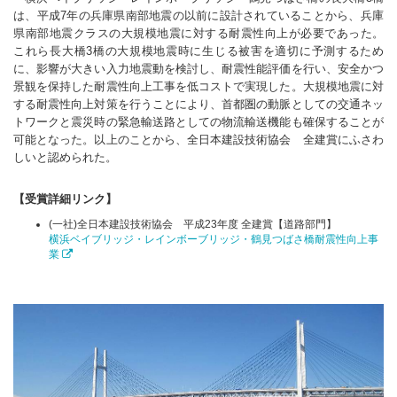
は、平成7年の兵庫県南部地震の以前に設計されていることから、兵庫
県南部地震クラスの大規模地震に対する耐震性向上が必要であった。
これら長大橋3橋の大規模地震時に生じる被害を適切に予測するため
に、影響が大きい入力地震動を検討し、耐震性能評価を行い、安全かつ
景観を保持した耐震性向上工事を低コストで実現した。大規模地震に対
する耐震性向上対策を行うことにより、首都圏の動脈としての交通ネッ
トワークと震災時の緊急輸送路としての物流輸送機能も確保することが
可能となった。以上のことから、全日本建設技術協会 全建賞にふさわ
しいと認められた。
【受賞詳細リンク】
(一社)全日本建設技術協会 平成23年度 全建賞【道路部門】
横浜ベイブリッジ・レインボーブリッジ・鶴見つばさ橋耐震性向上事
業