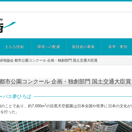
まもる技術
環境への配慮
新技術の募集
基準・要領
緑地協会 都市公園コンクール 企画・独創部門 国土交通大臣賞
都市公園コンクール 企画・独創部門 国土交通大臣賞
ーパス夢ひろば
2
ことであり、約7,000m
の目黒天空庭園は日本全国や世界に日本の文化が
備を行った。