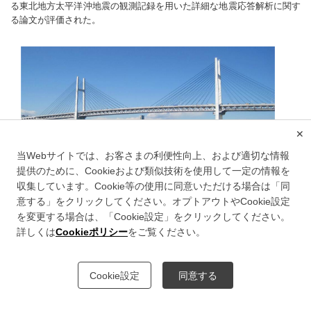
る東北地方太平洋沖地震の観測記録を用いた詳細な地震応答解析に関す
る論文が評価された。
✕
当Webサイトでは、お客さまの利便性向上、および適切な情報
提供のために、Cookieおよび類似技術を使用して一定の情報を
収集しています。Cookie等の使用に同意いただける場合は「同
このサイトについて
意する」をクリックしてください。オプトアウトやCookie設定
情報セキュリティポリシー
を変更する場合は、「Cookie設定」をクリックしてください。
個人情報のお取り扱いについて
詳しくは
Cookieポリシー
をご覧ください。
© Metropolitan Expressway Company Limited.
Cookie設定
同意する