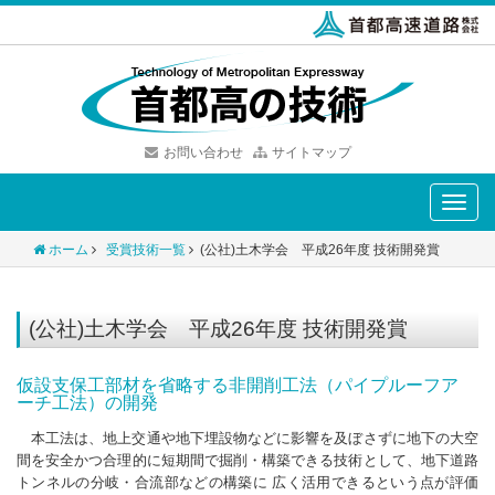
お問い合わせ
サイトマップ
Toggle
naviga
ホーム
受賞技術一覧
(公社)土木学会 平成26年度 技術開発賞
(公社)土木学会 平成26年度 技術開発賞
仮設支保工部材を省略する非開削工法（パイプルーフア
ーチ工法）の開発
本工法は、地上交通や地下埋設物などに影響を及ぼさずに地下の大空
間を安全かつ合理的に短期間で掘削・構築できる技術として、地下道路
トンネルの分岐・合流部などの構築に 広く活用できるという点が評価