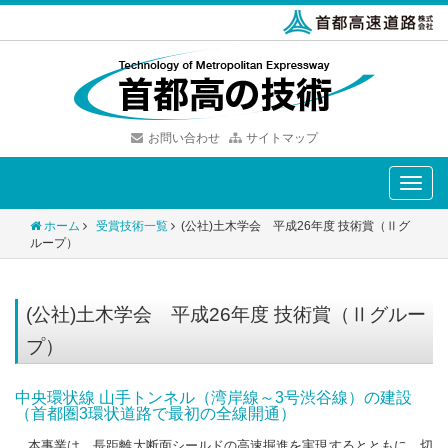
お問い合わせ
サイトマップ
Toggle
naviga
ホーム
受賞技術一覧
(公社)土木学会 平成26年度 技術賞（Ⅱグ
ループ）
(公社)土木学会 平成26年度 技術賞（Ⅱグルー
プ）
中央環状線 山手トンネル（湾岸線～3号渋谷線）の建設
（首都圏3環状道路で最初の全線開通）
本事業は、長距離大断面シールドの高速掘進を実現するとともに、切