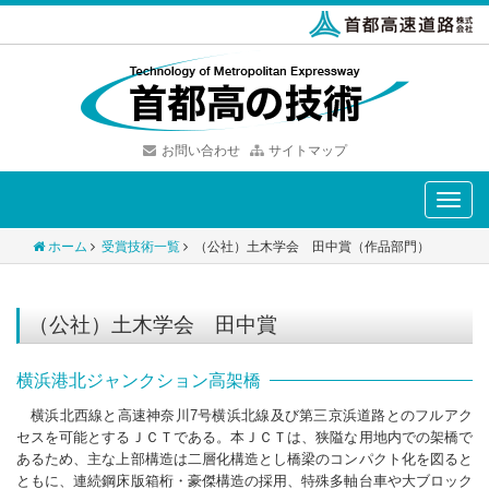
お問い合わせ
サイトマップ
Toggle
naviga
ホーム
受賞技術一覧
（公社）土木学会 田中賞（作品部門）
（公社）土木学会 田中賞
横浜港北ジャンクション高架橋
横浜北西線と高速神奈川7号横浜北線及び第三京浜道路とのフルアク
セスを可能とするＪＣＴである。本ＪＣＴは、狭隘な用地内での架橋で
あるため、主な上部構造は二層化構造とし橋梁のコンパクト化を図ると
ともに、連続鋼床版箱桁・豪傑構造の採用、特殊多軸台車や大ブロック