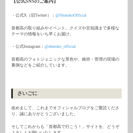
【公式
SNS
のご案内】
・公式
X
（旧
Twitter
）：
@ShutokoOfficial
首都高の取り組みやイベント、クイズや豆知識まで多様な
テーマの情報をいち早くお届け。
・公式
Instagram
：
@shutoko_official
首都高のフォトジェニックな景色や、維持・管理の現場の
裏側などをご紹介しています。
さいごに
改めまして、これまでオフィシャルブログをご愛読くださ
り、誠にありがとうございました。
そしてこれからも「首都高で行こう！」サイトを、どうぞ
よろしくお願いいたします。