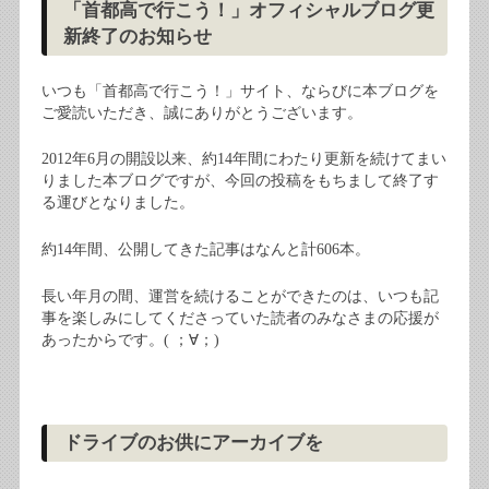
「首都高で行こう！」オフィシャルブログ更
新終了のお知らせ
いつも「首都高で行こう！」サイト、ならびに本ブログを
ご愛読いただき、誠にありがとうございます。
2012年
6
月の開設以来、約
14
年間にわたり更新を続けてまい
りました本ブログですが、今回の投稿をもちまして終了す
る運びとなりました。
約
14
年間、公開してきた記事はなんと計
606
本。
長い年月の間、運営を続けることができたのは、いつも記
事を楽しみにしてくださっていた読者のみなさまの応援が
あったからです。( ；
∀
；
)
ドライブのお供にアーカイブを