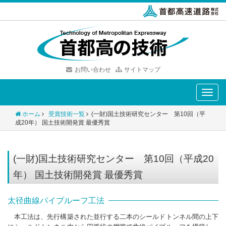
お問い合わせ
サイトマップ
Toggle
naviga
ホーム
受賞技術一覧
(一財)国土技術研究センター 第10回（平
成20年） 国土技術開発賞 最優秀賞
(一財)国土技術研究センター 第10回（平成20
年） 国土技術開発賞 最優秀賞
太径曲線パイプルーフ工法
本工法は、先行構築された並行する二本のシールドトンネル間の上下