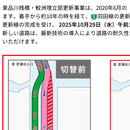
こ
ポ
東品川桟橋・鮫洲埋立部更新事業は、2020年6
れ
イ
ま
ン
ます。着手から約10年の時を経て、
羽田線の更
で
ト
の
更新線の完成を受け、
2025年10月29日（水）午前
工
施
事
新しい道路は、最新技術の導入により道路の耐久性
工
ス
いただけます。
テ
ッ
プ