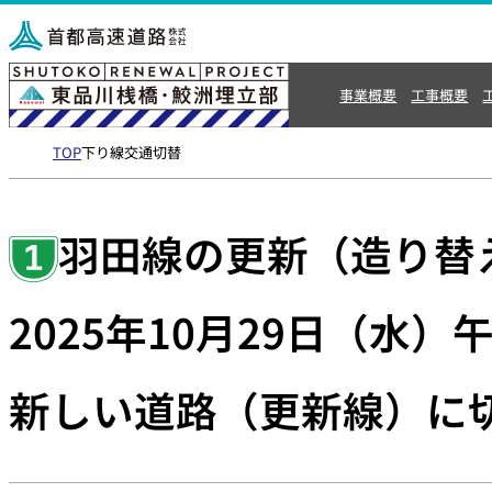
事業概要
工事概要
TOP
下り線交通切替
事
工
業
事
概
概
要
要
羽田線の更新（造り替
プ
更
2025年10月29日（水）
ロ
新
ジ
区
ェ
間
ク
ト
新しい道路（更新線）に
リ
ス
ニ
ト
ュ
ー
ー
リ
ア
ー
ル
の