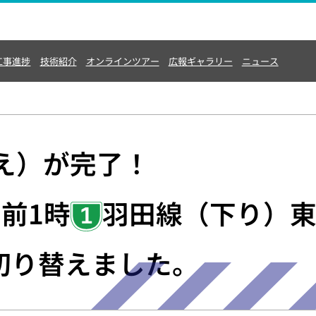
工事進捗
技術紹介
オンラインツアー
広報ギャラリー
ニュース
工
技
広報ギ
事
術
ャラリ
進
紹
ー
捗
介
動画
え）が完了！
各種パ
ンフレ
現
技
ット
午前1時
羽田線（下り）
在
術
の
紹
工
介
その他
事
〜
進
プ
切り替えました。
捗
ロ
フ
ェ
定
ッ
点
シ
カ
ョ
メ