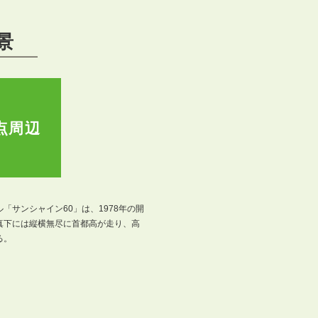
景
点周辺
「サンシャイン60」は、1978年の開
真下には縦横無尽に首都高が走り、高
る。