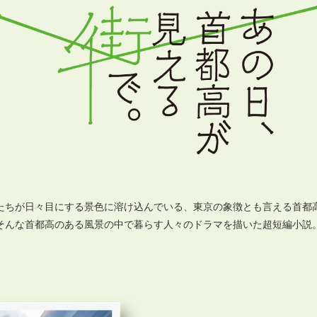
たちが⽇々⽬にする景⾊に溶け込んでいる、東京の象徴とも⾔える⾸都
そんな⾸都⾼のある⾵景の中で暮らす⼈々のドラマを描いた超短編⼩説