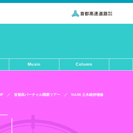
Music
Column
OP
／
首都高バーチャル職業ツアー
／ Vol.06 土木維持補修