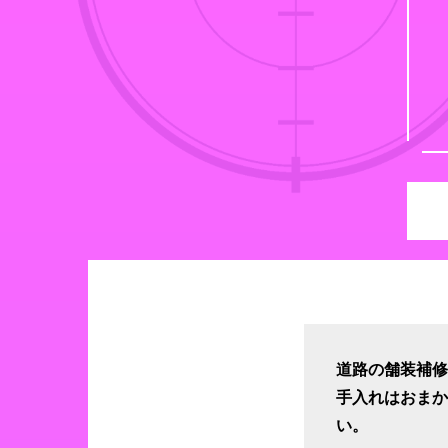
道路の舗装補
手入れはおま
い。