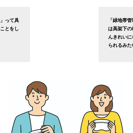
修」って具
「緑地帯管
なことをし
は高架下の
？
んきれいに
られるみた