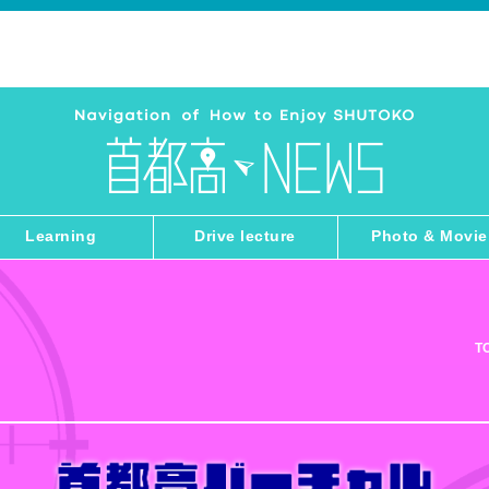
Learning
Drive lecture
Photo & Movie
T