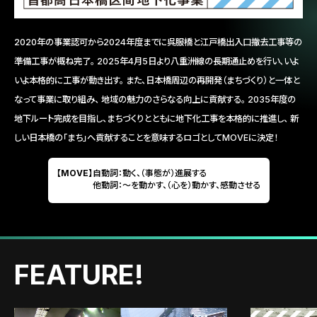
2020年の事業認可から2024年度までに呉服橋と江戸橋出入口撤去工事等の
準備工事が概ね完了。
2025年4月5日より八重洲線の長期通止めを行い、いよ
いよ本格的に工事が動き出す。
また、日本橋周辺の再開発（まちづくり）と一体と
なって事業に取り組み、
地域の魅力のさらなる向上に貢献する。
2035年度の
地下ルート完成を目指し、まちづくりとともに地下化工事を本格的に推進し、
新
しい日本橋の「まち」へ貢献することを意味するロゴとしてMOVEに決定！
【MOVE】
自動詞：動く、（事態が）進展する
他動詞：〜を動かす、（心を）動かす、感動させる
FEATURE!