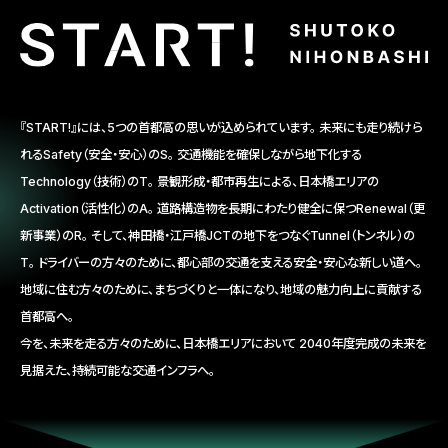
『START!』には、5つの首都高の思いが込められています。
未来にも走り続けら
れるSafety（安全・安心）のS。
交通機能を確保しながら地下化する
Technology（技術）のT。
景観形成・都市再生による、日本橋エリアの
Activation（活性化）のA。
道路構造物を長期にわたり健全に保つRenewal（更
新事業）のR。
そして、神田橋・江戸橋JCTの地下をつなぐTunnel（トンネル）の
T。
ドライバーの方々のために、都心部の交通を支える安全・安心な新しい道へ。
地域に住む方々のために、まちづくりと一体になり、地域の魅力向上に貢献する
首都高へ。
今を、未来を走る方々のために、日本橋エリアにおいて
2040年度完成の未来を
見据えた、持続可能な交通インフラへ。