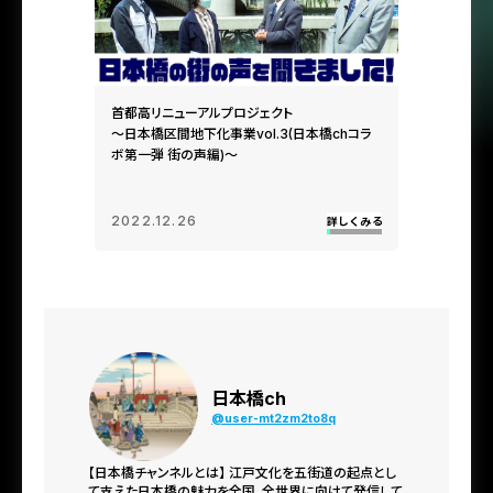
首都高リニューアルプロジェクト
～日本橋区間地下化事業vol.3(日本橋chコラ
ボ第一弾 街の声編)～
2022.12.26
日本橋ch
@user-mt2zm2to8q
【日本橋チャンネルとは】
江戸文化を五街道の起点とし
て支えた日本橋の魅力を全国、全世界に向けて発信して