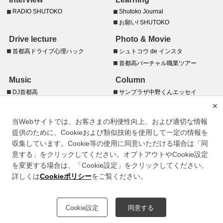
RADIO SHUTOKO
Shutoko Journal
お願い! SHUTOKO
Drive lecture
Photo & Movie
首都高ドライブ心理ハック
シュトコウ de インスタ
首都高バーチャル職業ツアー
Music
Column
DJ首都高
サンプラザ中野くんエッセイ
あの時、首都高の上で
✕
プレイバック首都高
当Webサイトでは、お客さまの利便性向上、および適切な情報
バイク川崎バイクのショートショ
提供のために、Cookieおよび類似技術を使用して一定の情報を
ート あの日、首都高が見える街
で。
収集しています。Cookie等の使用に同意いただける場合は「同
首都高トラベラー
意する」をクリックしてください。オプトアウトやCookie設定
を変更する場合は、「Cookie設定」をクリックしてください。
詳しくは
Cookieポリシー
をご覧ください。
このサイトについて
情報セキュリティポリシー
個人情報のお取り扱いについて
Cookie設定
同意する
©Metropolitan Expressway Company Limited.