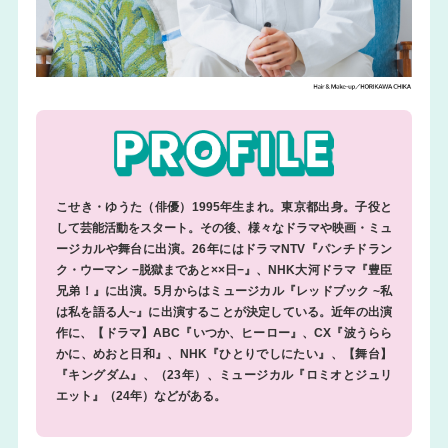
こせき・ゆうた（俳優）1995年生まれ。東京都出身。子役と
して芸能活動をスタート。その後、様々なドラマや映画・ミュ
ージカルや舞台に出演。26年にはドラマNTV『パンチドラン
ク・ウーマン −脱獄まであと××日−』、NHK大河ドラマ『豊臣
兄弟！』に出演。5月からはミュージカル『レッドブック ~私
は私を語る人~』に出演することが決定している。近年の出演
作に、【ドラマ】ABC『いつか、ヒーロー』、CX『波うらら
かに、めおと日和』、NHK『ひとりでしにたい』、【舞台】
『キングダム』、（23年）、ミュージカル『ロミオとジュリ
エット』（24年）などがある。