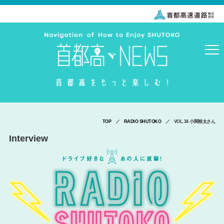
TOP
／
RADIO SHUTOKO
／ VOL.34 小関裕太さん
Interview