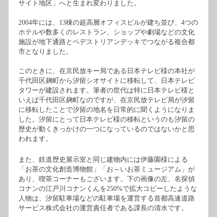
サイト地区」へと生まれ変わりました。
2004年には、13棟の超高層オフィスビルが建ち並び、4つの
ホテルや数多くのレストラン、ショップや劇場などの文化
施設が地下通路とペデストリアンデッキでつながる複合都
市となりました。
このときに、在京民放キー局である日本テレビ様の本社が
千代田区麹町から汐留シオサイトに移転して、日本テレビ
タワーが建設されます。筆者の世代は特に日本テレビ様と
いえば千代田区麹町なのですが、在京民放テレビ局が汐留
に移転したことで汐留の地名を日常的に聞くようになりま
した。汐留にとって日本テレビ様の移転というのも汐留の
歴史が動くきっかけの一つになっているのではないかと思
われます。
また、鉄道歴史展示室と同じ建物内には伊藤園様による
「お茶の文化創造博物館」「お～いお茶ミュージアム」が
あり、喫茶コーナーもございます。下の画像の左、名探偵
コナンの江戸川コナンくんを250%で拡大コピーしたような
人物は、汐留駐車場などの駐車場を運営する首都高速道路
サービス株式会社の運営責任者である課長の清水です。