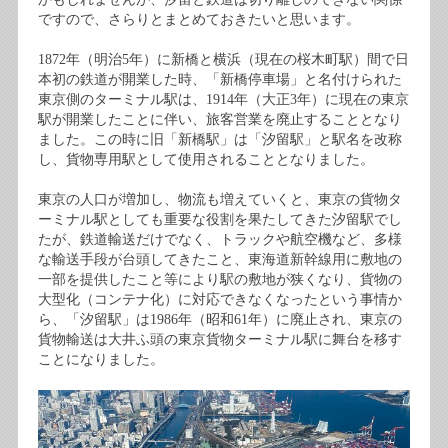
ですので、さらりとまとめておきたいと思います。
1872年（明治5年）に新橋と横浜（現在の桜木町駅）間で日
本初の鉄道が開業した時、「新橋停車場」と名付けられた
東京側のターミナル駅は、1914年（大正3年）に現在の東京
駅が開業したことに伴い、旅客営業を廃止することとなり
ました。この時に旧「新橋駅」は「汐留駅」と駅名を改称
し、貨物専用駅として使用されることとなりました。
東京の人口が増加し、物流も増えていくと、東京の貨物タ
ーミナル駅としても重要な役割を果たしてきた汐留駅でし
たが、鉄道輸送だけでなく、トラックや航空機など、多様
な輸送手段が台頭してきたこと、東海道新幹線用に敷地の
一部を提供したこと等により駅の敷地が狭くなり、貨物の
大型化（コンテナ化）に対応できなくなったという事情か
ら、「汐留駅」は1986年（昭和61年）に廃止され、東京の
貨物輸送は大井ふ頭の東京貨物ターミナル駅に舞台を移す
ことになりました。