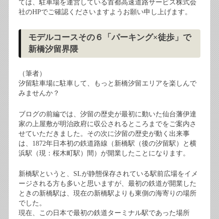
ては、駐車場を運営している首都高速道路サービス株式会
社のHPでご確認くださいますようお願い申し上げます。
モデルコースその６「パーキング×徒歩」で
新橋汐留界隈
（筆者）
汐留駐車場に駐車して、もっと新橋汐留エリアを楽しんで
みませんか？
ブログの前編では、汐留の歴史が最初に動いた仙台藩伊達
家の上屋敷が明治政府に収公されるところまでをご案内さ
せていただきました。その次に汐留の歴史が動く出来事
は、1872年日本初の鉄道路線（新橋駅（後の汐留駅）と横
浜駅（現：桜木町駅）間）が開業したことになります。
新橋駅というと、SLが静態保存されている駅前広場をイメ
ージされる方も多いと思いますが、最初の鉄道が開業した
ときの新橋駅は、現在の新橋駅よりも東側の海寄りの場所
でした。
現在、この日本で最初の鉄道ターミナル駅であった場所