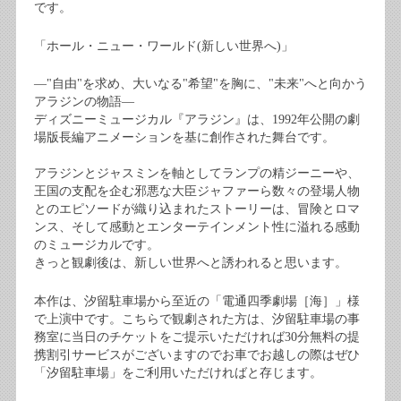
です。
「ホール・ニュー・ワールド(新しい世界へ)」
―"自由"を求め、大いなる"希望"を胸に、"未来"へと向かう
アラジンの物語―
ディズニーミュージカル『アラジン』は、1992年公開の劇
場版長編アニメーションを基に創作された舞台です。
アラジンとジャスミンを軸としてランプの精ジーニーや、
王国の支配を企む邪悪な大臣ジャファーら数々の登場人物
とのエピソードが織り込まれたストーリーは、冒険とロマ
ンス、そして感動とエンターテインメント性に溢れる感動
のミュージカルです。
きっと観劇後は、新しい世界へと誘われると思います。
本作は、汐留駐車場から至近の「電通四季劇場［海］」様
で上演中です。こちらで観劇された方は、汐留駐車場の事
務室に当日のチケットをご提示いただければ30分無料の提
携割引サービスがございますのでお車でお越しの際はぜひ
「汐留駐車場」をご利用いただければと存じます。