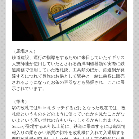
（馬場さん）
鉄道建設、運行の指導をするために来日していたイギリス
人技師達が使用していたとされる西洋陶磁器類や実際に鉄
道業務で使用していた改札鋏、工具類のほか、鉄道網が発
達するにつれて長旅のお供として駅弁と一緒に乗客に販売
されるようになったお茶の容器なども発掘され、ここに展
示されています。
（筆者）
駅の改札ではSuicaをタッチするだけとなった現在では、改
札鋏というものをどのように使っていたかを見たことがな
いよという若い世代の方もいらっしゃるかもしれません。
Suicaが登場する20年以上前に、鉄道に乗車するには磁気情
報入りの柔らかい紙質の切符を改札機に入れて入退場する
自動改札機が登場しましたが、それよりも前の時代には自