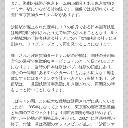
また、海側の線路が東京ドーム約16個分もある東京貨物タ
ーミナル駅につながる貨物線です。画像では見切れている
先に東京貨物ターミナル駅があります。
汐留駅が廃止された翌年にＪＲの前身である日本国有鉄道
は地域別に分割されたうえで民営化されることとなり、6つ
の地域別の「旅客鉄道会社」と1つの「貨物鉄道会社」に分
割され、ＪＲグループとして再出発することになります。
廃止された汐留貨物ターミナル駅の跡地は、国鉄の分割民
営化の過程で象徴的なキービジュアルとして扱われること
になります。当時の日本経済はバブル経済の頂点にあり、
都心の一等地にある31ヘクタールにもおよぶ広大な土地を
放出するにはタイミングを計るべきという事情もあり、汐
留駅は、一旦国鉄清算事業団に引き継がれて、再開発の時
をじっと待つことになります。
しばらくの間、この広大な敷地は活用されずに眠っていま
したが、1995年になってようやく、東京都の都市基盤整備
と民間のプロジェクトにより都市再開発が動き始めます。
同年から跡地の再開発工事が行われ、2002年に区画整理が
終了。付近一帯は高層のオフィスビルが並ぶ、「汐留シオ