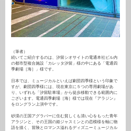
（筆者）
続いてご紹介するのは、汐留シオサイトの電通本社ビル内
の都市型複合施設「カレッタ汐留」様の中にある「電通四
季劇場［海］」様です。
日本では、ミュージカルといえば劇団四季様という印象で
すが、劇団四季様には、現在東京に５つの専用劇場があ
り、いずれも「汐留駐車場」から徒歩移動できる範囲内に
ございます。電通四季劇場［海］様では現在『アラジン』
をロングラン上演中です。
砂漠の王国アグラバーに住む貧しくも清い心をもった青年
アラジンと、その王国の姫ジャスミンとの恋模様を軸に物
語を描く、冒険とロマンス溢れるディズニーミュージカル