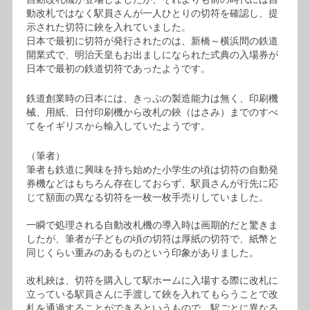
動改札ではなく駅員さんが一人ひとりの切符を確認し、提
示された切符に鋏を入れていました。
日本で最初に切符が発行されたのは、新橋～横浜間の鉄道
開業式で、明治天皇もお出ましになられた式典の入場券が
日本で最初の鉄道切符であったようです。
鉄道創業時の日本には、きっぷの製造能力は無く、印刷機
械、用紙、日付印刷機から改札の鋏（はさみ）までのすべ
てをイギリスから輸入していたようです。
（筆者）
筆者も鉄道に興味を持ち始めた小学生の頃は切符の自動発
券機などはもちろん存在しておらず、駅員さんが行先に応
じて額面の異なる切符を一枚一枚手売りしていました。
一瞬で処理される自動改札機の導入時は画期的だと驚きま
したが、筆者が子どもの頃の切符は厚紙の切符で、紙幣と
同じくらい重みのあるものという印象がありました。
改札鋏は、切符を購入して駅ホームに入場する際に改札に
立っている駅員さんに手渡して鋏を入れてもらうことで改
札を通過することができるというもので、駅ごとに異なる