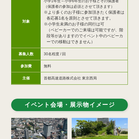
小学1年生～小学6年生のお子様とその保護者
（保護者の参加は必須とさせて頂きます）
※より多くのお子様に参加頂きたく保護者は
各応募1名を原則とさせて頂きます。
対象
※小学生未満のお子様の同行は可
（ベビーカーでのご来場は可能ですが、階
段等がありますのでイベント中のベビーカ
ーでの移動はできません）
募集人数
30名程度 / 回
参加費
無料
主催
首都高速道路株式会社 東京西局
イベント会場・展示物イメージ