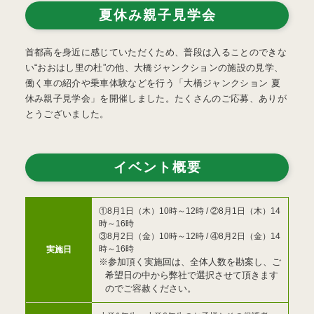
夏休み親子見学会
首都高を身近に感じていただくため、普段は入ることのできな
い“おおはし里の杜”の他、大橋ジャンクションの施設の見学、
働く車の紹介や乗車体験などを行う「大橋ジャンクション 夏
休み親子見学会」を開催しました。たくさんのご応募、ありが
とうございました。
イベント概要
①8月1日（木）10時～12時 / ②8月1日（木）14
時～16時
③8月2日（金）10時～12時 / ④8月2日（金）14
時～16時
実施日
※参加頂く実施回は、全体人数を勘案し、ご
希望日の中から弊社で選択させて頂きます
のでご容赦ください。