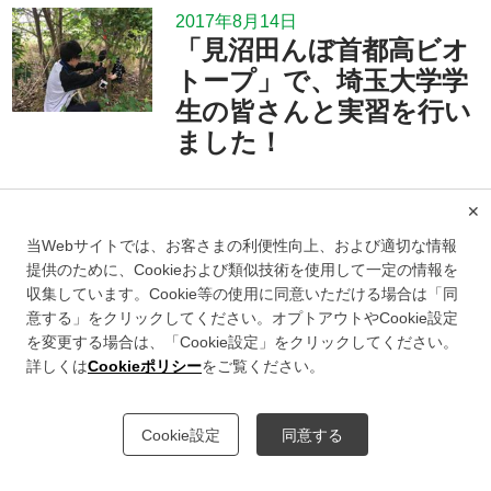
2017年8月14日
「見沼田んぼ首都高ビオ
トープ」で、埼玉大学学
生の皆さんと実習を行い
ました！
✕
当Webサイトでは、お客さまの利便性向上、および適切な情報
2017年7月28日
提供のために、Cookieおよび類似技術を使用して一定の情報を
「おおはし里の杜」で自
収集しています。Cookie等の使用に同意いただける場合は「同
然観察会を行いました！
意する」をクリックしてください。オプトアウトやCookie設定
を変更する場合は、「Cookie設定」をクリックしてください。
詳しくは
Cookieポリシー
をご覧ください。
2017年7月28日
Cookie設定
同意する
「見沼田んぼ首都高ビオ
トープ」でハンノキ調