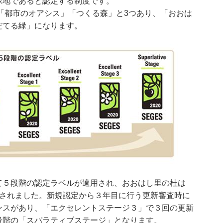
緑地であると認定する制度です。
「都市のオアシス」「つくる森」と3つあり、「おおは
だてる緑」になります。
て５段階の認定ラベルが適用され、おおはし里の杜は
定されました。新規認定から３年目に行う更新審査時に
ンスがあり、「エクセレントステージ３」で３回の更新
段階の「スパラティブステージ」となります。