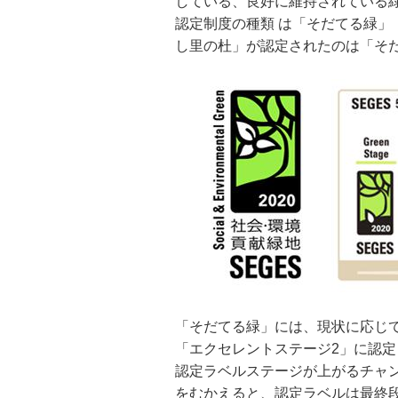
している、良好に維持されている
認定制度の種類 は「そだてる緑」
し里の杜」が認定されたのは「そ
「そだてる緑」には、現状に応じ
「エクセレントステージ2」に認
認定ラベルステージが上がるチャ
をむかえると、認定ラベルは最終