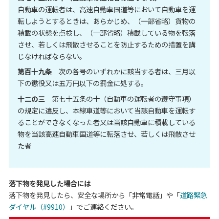
自動車の運転者は、高速自動車国道等において自動車を運
転しようとするときは、あらかじめ、（一部省略）貨物の
積載の状態を点検し、（一部省略）積載している物を転落
させ、若しくは飛散させることを防止するための措置を講
じなければならない。
第百十九条
次の各号のいずれかに該当する者は、三月以
下の懲役又は五万円以下の罰金に処する。
十二の三
第七十五条の十（自動車の運転者の遵守事項）
の規定に違反し、本線車道等において当該自動車を運転す
ることができなくなった者又は当該自動車に積載している
物を当該高速自動車国道等に転落させ、若しくは飛散させ
た者
落下物を発見した場合には
落下物を発見したら、安全な場所から「非常電話」や「
道路緊急
ダイヤル（#9910）
」でご連絡ください。